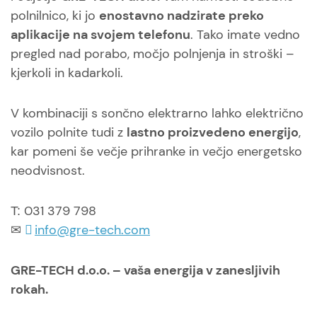
polnilnico, ki jo
enostavno nadzirate preko
aplikacije na svojem telefonu
. Tako imate vedno
pregled nad porabo, močjo polnjenja in stroški –
kjerkoli in kadarkoli.
V kombinaciji s sončno elektrarno lahko električno
vozilo polnite tudi z
lastno proizvedeno energijo
,
kar pomeni še večje prihranke in večjo energetsko
neodvisnost.
031 379 798
T:
info@gre-tech.com
✉
GRE-TECH d.o.o. – vaša energija v zanesljivih
rokah.