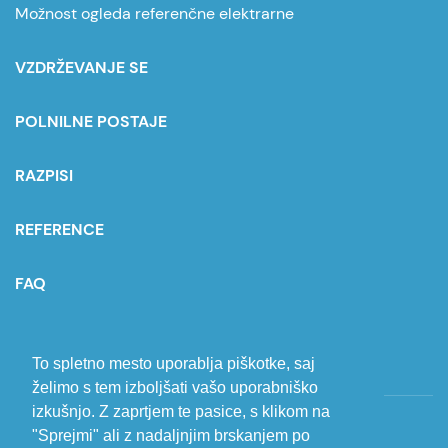
Možnost ogleda referenčne elektrarne
VZDRŽEVANJE SE
POLNILNE POSTAJE
RAZPISI
REFERENCE
FAQ
POVPRAŠEVANJE
To spletno mesto uporablja piškotke, saj
želimo s tem izboljšati vašo uporabniško
izkušnjo. Z zaprtjem te pasice, s klikom na
Varovanje osebnih podatkov
"Sprejmi" ali z nadaljnjim brskanjem po