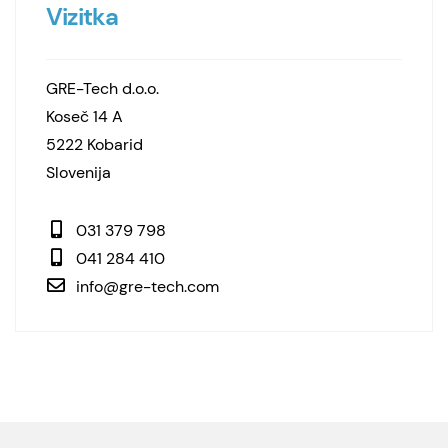
Vizitka
GRE-Tech d.o.o.
Koseč 14 A
5222 Kobarid
Slovenija
031 379 798
041 284 410
info@gre-tech.com