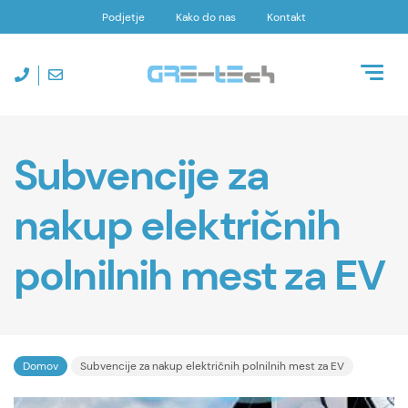
Podjetje
Kako do nas
Kontakt
Toggl
naviga
Subvencije za
nakup električnih
polnilnih mest za EV
Domov
Subvencije za nakup električnih polnilnih mest za EV